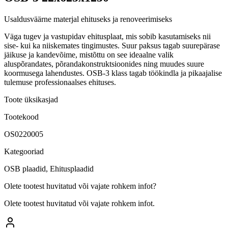
Usaldusväärne materjal ehituseks ja renoveerimiseks
Väga tugev ja vastupidav ehitusplaat, mis sobib kasutamiseks nii
sise- kui ka niiskemates tingimustes. Suur paksus tagab suurepärase
jäikuse ja kandevõime, mistõttu on see ideaalne valik
aluspõrandates, põrandakonstruktsioonides ning muudes suure
koormusega lahendustes. OSB-3 klass tagab töökindla ja pikaajalise
tulemuse professionaalses ehituses.
Toote üksikasjad
Tootekood
OS0220005
Kategooriad
OSB plaadid, Ehitusplaadid
Olete tootest huvitatud või vajate rohkem infot?
Olete tootest huvitatud või vajate rohkem infot.