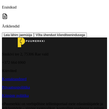
Eraisikud
Ärikliendid
Leia lähim jaemüüja
Võta ühendust klienditeenindusega
Sinikivi tee 2, 75306 Rae vald
+372 664 6960
Kiirviited
Kontaktandmed
Privaatsuspoliitika
Küpsiste poliitika
ePuumerkki on veebipõhine tellimisportaal meie edasimüüjatele ja
äriklientidele – sirvige tootevalikut, kontrollige saadavust ja esitage