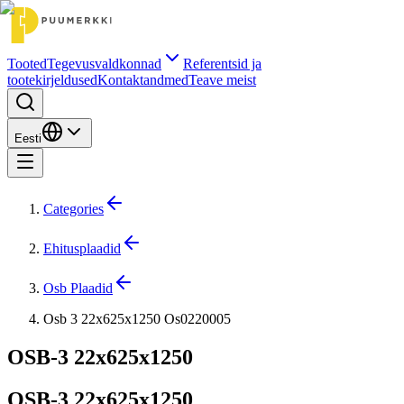
Tooted
Tegevusvaldkonnad
Referentsid ja
tootekirjeldused
Kontaktandmed
Teave meist
Eesti
Categories
Ehitusplaadid
Osb Plaadid
Osb 3 22x625x1250 Os0220005
OSB-3 22x625x1250
OSB-3 22x625x1250