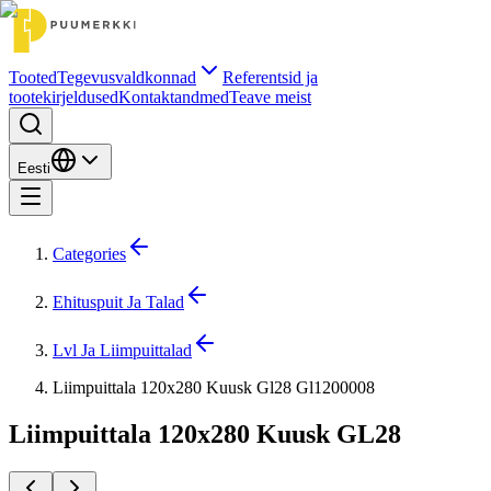
Tooted
Tegevusvaldkonnad
Referentsid ja
tootekirjeldused
Kontaktandmed
Teave meist
Eesti
Categories
Ehituspuit Ja Talad
Lvl Ja Liimpuittalad
Liimpuittala 120x280 Kuusk Gl28 Gl1200008
Liimpuittala 120x280 Kuusk GL28