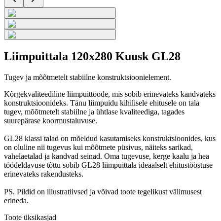
Liimpuittala 120x280 Kuusk GL28
Tugev ja mõõtmetelt stabiilne konstruktsioonielement.
Kõrgekvaliteediline liimpuittoode, mis sobib erinevateks kandvateks
konstruktsioonideks. Tänu liimpuidu kihilisele ehitusele on tala
tugev, mõõtmetelt stabiilne ja ühtlase kvaliteediga, tagades
suurepärase koormustaluvuse.
GL28 klassi talad on mõeldud kasutamiseks konstruktsioonides, kus
on oluline nii tugevus kui mõõtmete püsivus, näiteks sarikad,
vahelaetalad ja kandvad seinad. Oma tugevuse, kerge kaalu ja hea
töödeldavuse tõttu sobib GL28 liimpuittala ideaalselt ehitustööstuse
erinevateks rakendusteks.
PS. Pildid on illustratiivsed ja võivad toote tegelikust välimusest
erineda.
Toote üksikasjad