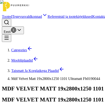
Tooted
Tegevusvaldkonnad
Referentsid ja tootekirjeldused
Kontak
Eesti
Categories
Moobliplaadid
Taismatt Ja Korglaikega Plaadid
Mdf Velvet Matt 19x2800x1250 1101 Ultramatt Fb0190044
MDF VELVET MATT 19x2800x1250 1101 u
MDF VELVET MATT 19x2800x1250 1101 u