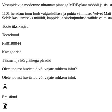
Vastupidav ja modernne ultramatt pinnaga MDF-plaat mööbli ja sisus
1101 heledam toon loob valgusküllase ja puhta välimuse. Velvet Matt 
Sobib kasutamiseks mööbli, kappide ja sisekujundusdetailide valmista
Toote üksikasjad
Tootekood
FB0190044
Kategooriad
Täismatt ja kõrgläikega plaadid
Olete tootest huvitatud või vajate rohkem infot?
Olete tootest huvitatud või vajate rohkem infot.
Eraisikud