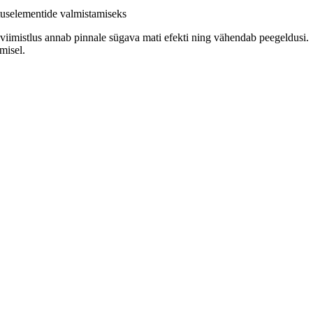
tuselementide valmistamiseks
viimistlus annab pinnale sügava mati efekti ning vähendab peegeldusi.
misel.