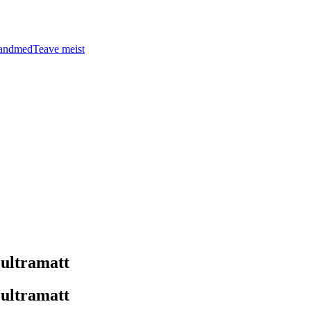
tandmed
Teave meist
ltramatt
ltramatt