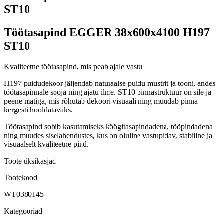
ST10
Töötasapind EGGER 38x600x4100 H197
ST10
Kvaliteetne töötasapind, mis peab ajale vastu
H197 puidudekoor jäljendab naturaalse puidu mustrit ja tooni, andes
töötasapinnale sooja ning ajatu ilme. ST10 pinnastruktuur on sile ja
peene matiga, mis rõhutab dekoori visuaali ning muudab pinna
kergesti hooldatavaks.
Töötasapind sobib kasutamiseks köögitasapindadena, tööpindadena
ning muudes siselahendustes, kus on oluline vastupidav, stabiilne ja
visuaalselt kvaliteetne pind.
Toote üksikasjad
Tootekood
WT0380145
Kategooriad