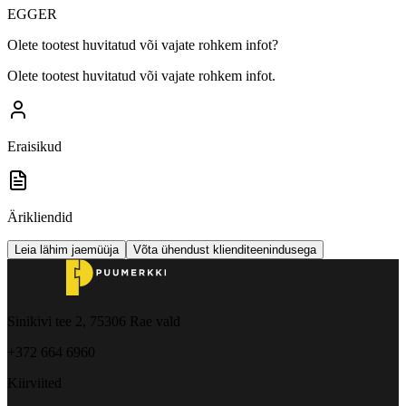
EGGER
Olete tootest huvitatud või vajate rohkem infot?
Olete tootest huvitatud või vajate rohkem infot.
Eraisikud
Ärikliendid
Leia lähim jaemüüja
Võta ühendust klienditeenindusega
Sinikivi tee 2, 75306 Rae vald
+372 664 6960
Kiirviited