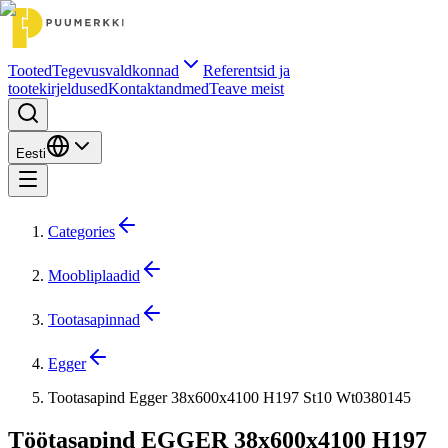
Tooted
Tegevusvaldkonnad
Referentsid ja
tootekirjeldused
Kontaktandmed
Teave meist
Eesti
Categories
Moobliplaadid
Tootasapinnad
Egger
Tootasapind Egger 38x600x4100 H197 St10 Wt0380145
Töötasapind EGGER 38x600x4100 H197